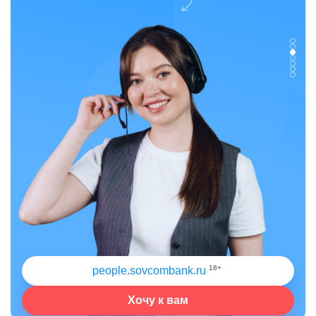
18+
people.sovcombank.ru
Хочу к вам