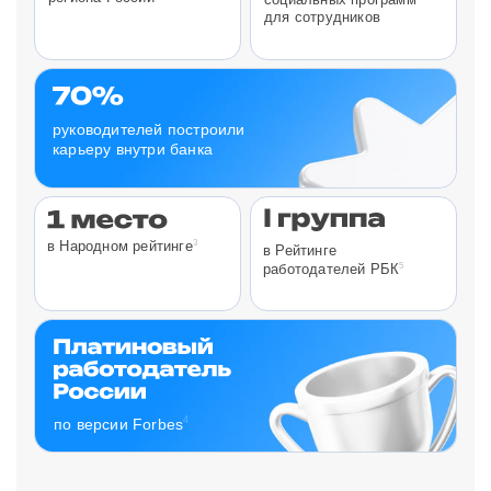
для сотрудников
руководителей построили
карьеру внутри банка
3
в Народном рейтинге
в Рейтинге
5
работодателей РБК
4
по версии Forbes