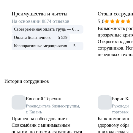
Преимущества и льготы
Отзыв сотрудн
5,0
На основании
8874
отзывов
Возможность рос
Своевременная оплата труда — 6 915
прозрачные крит
Оплата больничного — 5 539
Открытость для 
Корпоративные мероприятия — 5 339
сотрудников. Ис
передовых техно
применение и ра
инструментов. 
соцпрограммы дл
Истории сотрудников
Евгений Терехин
Борис Коз
Руководитель бизнес-группы,
Руководите
г. Казань
торговых о
Пришел на собеседование в
Банк помог мне 
Совкомбанк с минимальным
здоровому образу
опытом, но стремился развиваться
прихода сюда я 