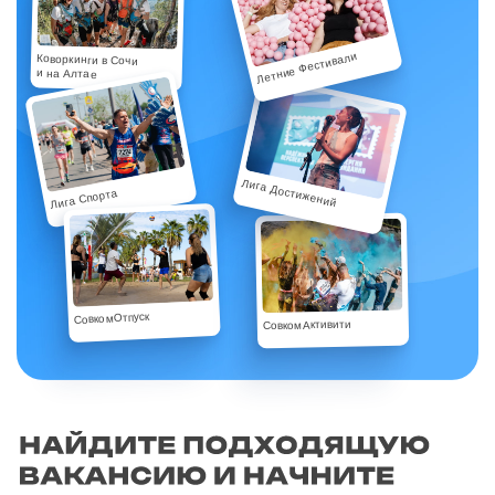
Летние Фестивали
Коворкинги в Сочи
и на Алтае
Лига Достижений
Лига Спорта
СовкомОтпуск
СовкомАктивити