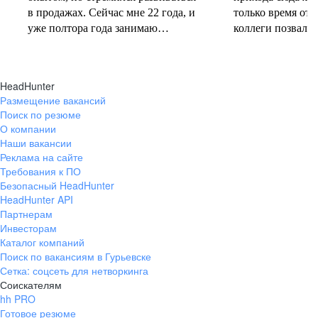
в продажах. Сейчас мне 22 года, и
только время от 
уже полтора года занимаю
коллеги позвали 
должность руководителя.
совместную проб
Постоянно учусь у более опытных
понеслась! В 202
коллег и получаю высшее
свои первые 10 
HeadHunter
образование. Молодежь сегодня
полумарафоне, с
Размещение вакансий
задаёт тренды и меняет рынок
участвую в массо
Поиск по резюме
труда, и горжусь тем, что являюсь
тёплое время год
О компании
частью этого процесса.
участвую в гоно
Наши вакансии
коньковым ходо
Реклама на сайте
секцию беговых 
Требования к ПО
Безопасный HeadHunter
коллегами. Спор
HeadHunter API
не только поддер
Партнерам
форме, но и сни
Инвесторам
после рабочих бу
Каталог компаний
Поиск по вакансиям в Гурьевске
Сетка: соцсеть для нетворкинга
Соискателям
hh PRO
Готовое резюме